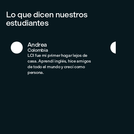
Lo que dicen nuestros
estudiantes
Andrea
An
Colombia
Co
LCI fue mi primer hogar lejos de
LCI
casa. Aprendí inglés, hice amigos
hab
de todo el mundo y crecí como
ami
persona.
com