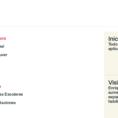
Ini
nos
Todo 
al
aplic
uver
Vis
a
Enri
sumer
cas Escolares
expan
habil
taciones