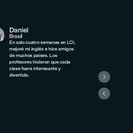
Daniel
Jinwo
Brasil
Corea
En solo cuatro semanas en LCI,
Elegí LCI
mejoré mi inglés e hice amigos
donde sol
de muchos países. Los
vida estu
profesores hicieron que cada
grandes 
clase fuera interesante y
mucho mi
divertida.
hermosa 

