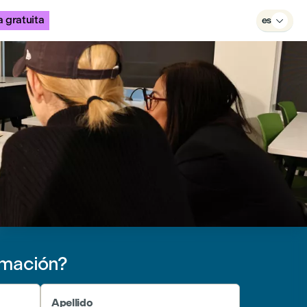
 gratuita
es

rmación?
Apellido