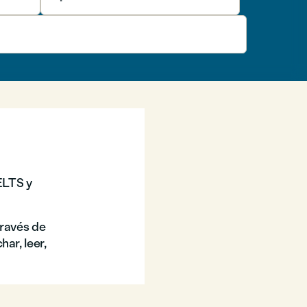
ELTS y
través de
ar, leer,