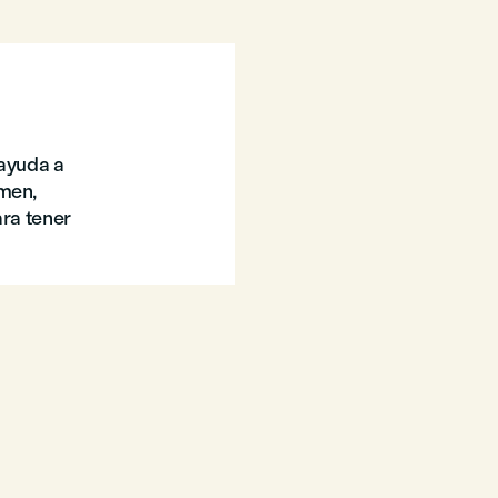
 ayuda a
amen,
ara tener