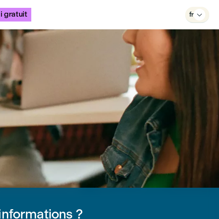
i gratuit
fr

informations ?