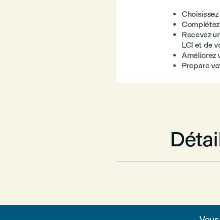
Choisissez 
Complétez 
Recevez une
LCI et de v
Améliorez 
Prepare vo
Détai
Vous