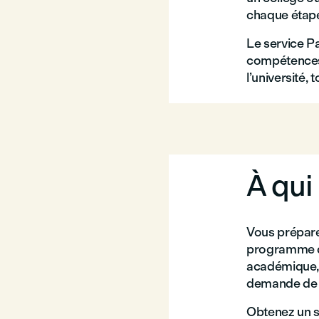
chaque étape
Le service P
compétences 
l’université,
À qui 
Vous préparez
programme d'
académique, à
demande de 
Obtenez un s