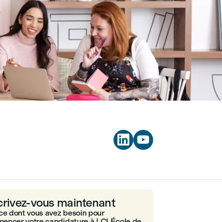


crivez-vous maintenant
ce dont vous avez besoin pour
encer votre candidature à LCI École de