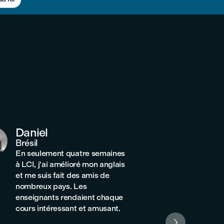
Daniel
Jinwo
Brésil
Corée
En seulement quatre semaines
J'ai chois
à LCI, j'ai amélioré mon anglais
environne
et me suis fait des amis de
uniquemen
nombreux pays. Les
vie étudi
enseignants rendaient chaque
suis fait 
cours intéressant et amusant.
beaucoup
découvra
