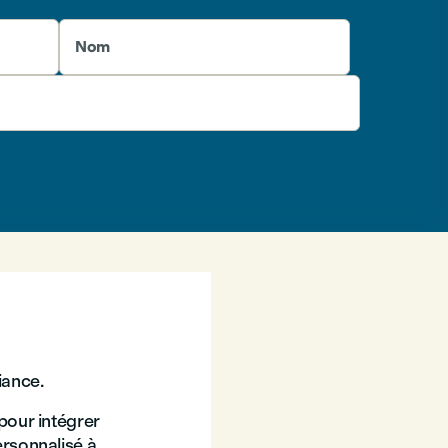
Nom
iance.
pour intégrer
rsonnalisé à