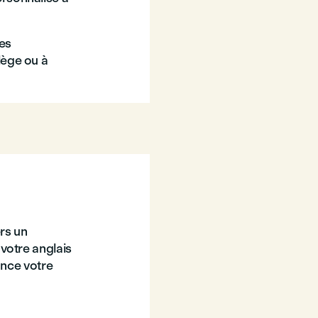
es
lège ou à
rs un
votre anglais
ance votre