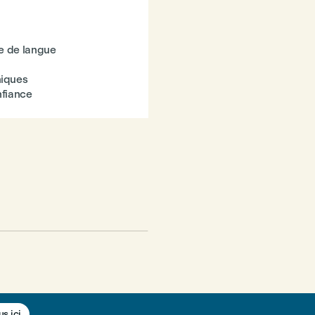
le de langue
miques
nfiance
us ici