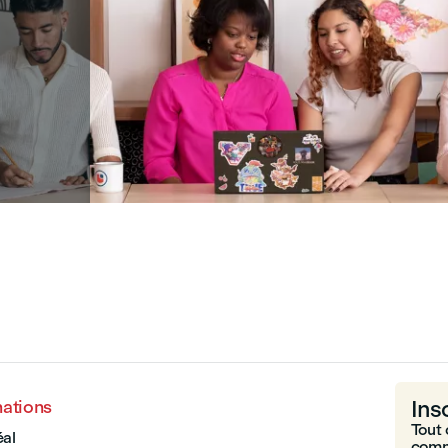
Ins
nations
Tout 
al
comm