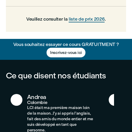
Veuillez consulter la
liste de prix 2026
.
Vous souhaitez essayer ce cours GRATUITMENT ?
Inscrivez-vous ici
Ce que disent nos étudiants
Andrea
An
Colombie
Co
LCI était ma première maison loin
LCI
de la maison. J'y ai appris l'anglais,
par
fait des amis du monde entier et me
ren
suis développé en tant que
cul
personne.
per