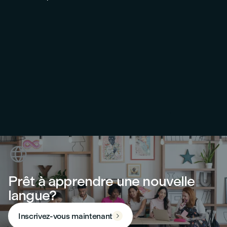

Prêt à apprendre une nouvelle
langue?
Inscrivez-vous maintenant
